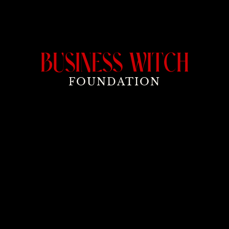
Business WItch
FOUNDATION